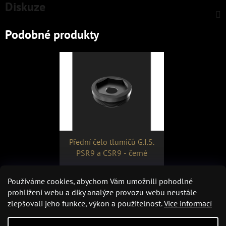
Diskuze
Podobné produkty
Přední čelo tlumičů G.I.S.
PSR9 a CSR9 - černé
1 290 Kč
Používáme cookies, abychom Vám umožnili pohodlné
prohlížení webu a díky analýze provozu webu neustále
zlepšovali jeho funkce, výkon a použitelnost.
Více informací
DETAIL